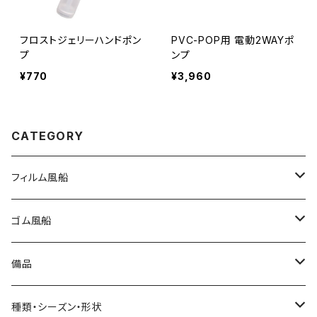
フロストジェリーハンドポン
PVC-POP用 電動2WAYポ
プ
ンプ
¥770
¥3,960
CATEGORY
フィルム風船
大きな風船
ゴム風船
組立3Dバルーン
プリント有り
備品
文字数字バルーン
プリント無し
スティック
種類・シーズン・形状