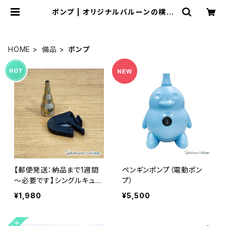
ポンプ | オリジナルバルーンの横浜
風船ECショップ
HOME
備品
ポンプ
【郵便発送：納品まで1週間
ペンギンポンプ（電動ポン
～必要です】シングルキュー
プ）
ブ『SINGLE CUBE』用エア
¥1,980
¥5,500
ノズル・バルーンカッターセ
ット