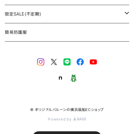
おはなバルーン
セット・キット商品
ポンプ
おえかき
限定SALE(不定期)
ODDバルーン
備品
クリップ
どうぶつ
フィルム風船
簡易防護服
ミニバルーン
スタンド
のりもの
ゴム風船
キャンバスバルーン
その他
くだもの
備品
ポラリス(Polaris Film Balloon)
お正月
シリウス(Sirius Film Balloon)
誕生日
© オリジナルバルーンの横浜風船ECショップ
Powered by
和紙風船
バレンタイン