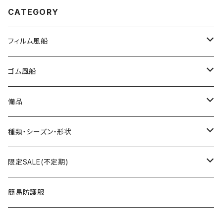
CATEGORY
フィルム風船
大きな風船
ゴム風船
組立3Dバルーン
プリント有り
備品
文字数字バルーン
プリント無し
スティック
種類・シーズン・形状
おはなバルーン
セット・キット商品
ポンプ
おえかき
限定SALE(不定期)
ODDバルーン
備品
クリップ
どうぶつ
フィルム風船
簡易防護服
ミニバルーン
スタンド
のりもの
ゴム風船