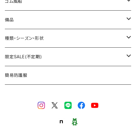
大きな風船
ゴム風船
組立3Dバルーン
プリント有り
備品
文字数字バルーン
プリント無し
スティック
種類・シーズン・形状
おはなバルーン
セット・キット商品
ポンプ
おえかき
限定SALE(不定期)
ODDバルーン
備品
クリップ
どうぶつ
フィルム風船
簡易防護服
ミニバルーン
スタンド
のりもの
ゴム風船
キャンバスバルーン
その他
くだもの
備品
ポラリス(Polaris Film Balloon)
お正月