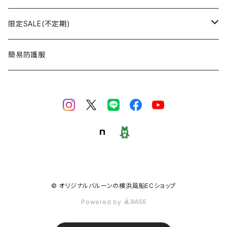
おはなバルーン
セット・キット商品
ポンプ
おえかき
限定SALE(不定期)
ODDバルーン
備品
クリップ
どうぶつ
フィルム風船
簡易防護服
ミニバルーン
スタンド
のりもの
ゴム風船
キャンバスバルーン
その他
くだもの
備品
ポラリス(Polaris Film Balloon)
お正月
シリウス(Sirius Film Balloon)
バレンタイン
© オリジナルバルーンの横浜風船ECショップ
Powered by
和紙風船
スプリング