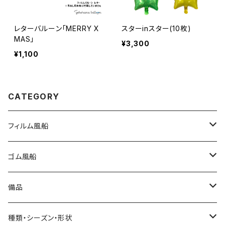
レターバルーン｢MERRY X
スターinスター(10枚)
MAS｣
¥3,300
¥1,100
CATEGORY
フィルム風船
大きな風船
ゴム風船
組立3Dバルーン
プリント有り
備品
文字数字バルーン
プリント無し
スティック
種類・シーズン・形状