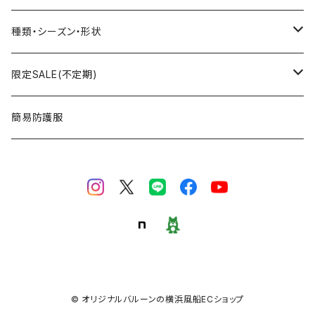
文字数字バルーン
プリント無し
スティック
種類・シーズン・形状
おはなバルーン
セット・キット商品
ポンプ
おえかき
限定SALE(不定期)
ODDバルーン
備品
クリップ
どうぶつ
フィルム風船
簡易防護服
ミニバルーン
スタンド
のりもの
ゴム風船
キャンバスバルーン
その他
くだもの
備品
ポラリス(Polaris Film Balloon)
お正月
シリウス(Sirius Film Balloon)
誕生日
© オリジナルバルーンの横浜風船ECショップ