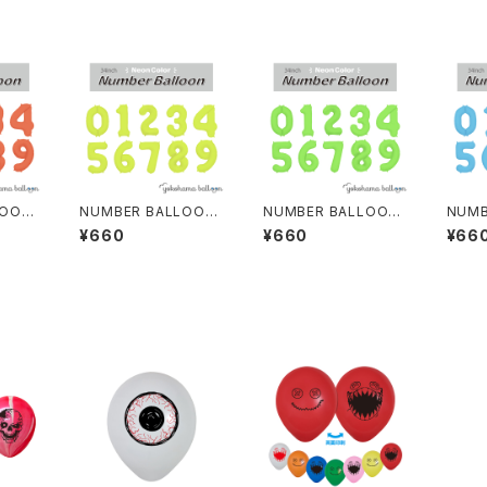
LOON
NUMBER BALLOON
NUMBER BALLOON
NUMB
GE 個
NEON YELLOW 個
NEON LIGHT GREE
NEON
¥660
¥660
¥66
包装
N 個包装
個包