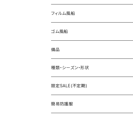
フィルム風船
大きな風船
ゴム風船
組立3Dバルーン
プリント有り
備品
文字数字バルーン
プリント無し
スティック
種類・シーズン・形状
おはなバルーン
セット・キット商品
ポンプ
おえかき
限定SALE(不定期)
ODDバルーン
備品
クリップ
どうぶつ
フィルム風船
簡易防護服
ミニバルーン
スタンド
のりもの
ゴム風船