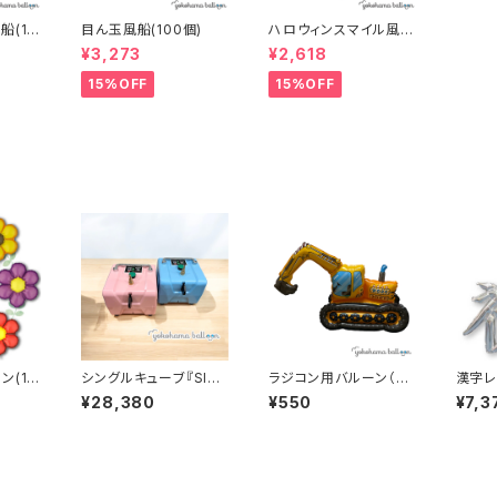
船(10
目ん玉風船(100個)
ハロウィンスマイル風船
(100個)
¥3,273
¥2,618
15%OFF
15%OFF
ン(10
シングルキューブ『SIN
ラジコン用バルーン（シ
漢字レ
GLE CUBE』
ョベルカー）
｢祝｣(
¥28,380
¥550
¥7,3