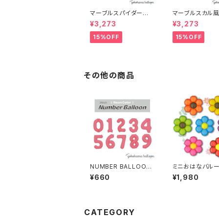
マーブルスパイダー風
マーブルスカル風
船(100個)
0個)
¥3,273
¥3,273
15%OFF
15%OFF
その他の商品
NUMBER BALLOON
ミニおはなバルー
NEON RED 個包装
枚)
¥660
¥1,980
CATEGORY