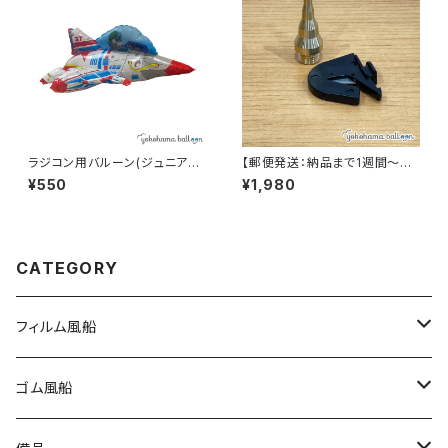
ラジコン用バルーン(ジュニアパ
【郵便発送：納品まで1週間～必
イロット)
要です】シングルキューブ『SING
¥550
¥1,980
LE CUBE』用エアノズル・バルー
ンカッターセット
CATEGORY
フィルム風船
大きな風船
ゴム風船
組立3Dバルーン
プリント有り