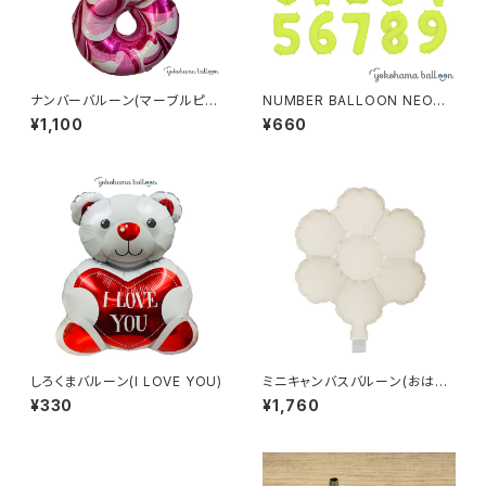
ナンバーバルーン(マーブルピン
NUMBER BALLOON NEON
ク)
YELLOW 個包装
¥1,100
¥660
しろくまバルーン(I LOVE YOU)
ミニキャンバスバルーン(おはな)
(10枚)
¥330
¥1,760