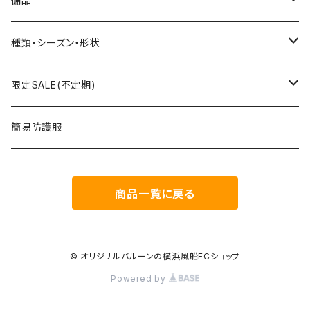
備品
文字数字バルーン
プリント無し
スティック
種類・シーズン・形状
おはなバルーン
セット・キット商品
ポンプ
おえかき
限定SALE(不定期)
ODDバルーン
備品
クリップ
どうぶつ
フィルム風船
簡易防護服
ミニバルーン
スタンド
のりもの
ゴム風船
商品一覧に戻る
キャンバスバルーン
その他
くだもの
備品
ポラリス(Polaris Film Balloon)
お正月
© オリジナルバルーンの横浜風船ECショップ
Powered by
シリウス(Sirius Film Balloon)
誕生日