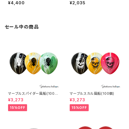
ツリー
きなくまさんバルーン
¥4,400
¥2,035
セール中の商品
マーブルスパイダー風船(100
マーブルスカル風船(100個)
個)
¥3,273
¥3,273
15%OFF
15%OFF