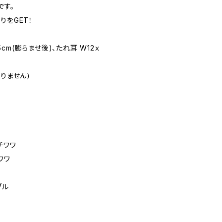
です。
りをGET！
.5cm(膨らませ後)、たれ耳 W12ｘ
りません)
ムチワワ
チワワ
ブル