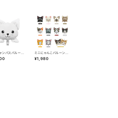
ャンバスバルーン
ミニにゃんこバルーン(1
ルフェイス)(10
0枚)
00
¥1,980