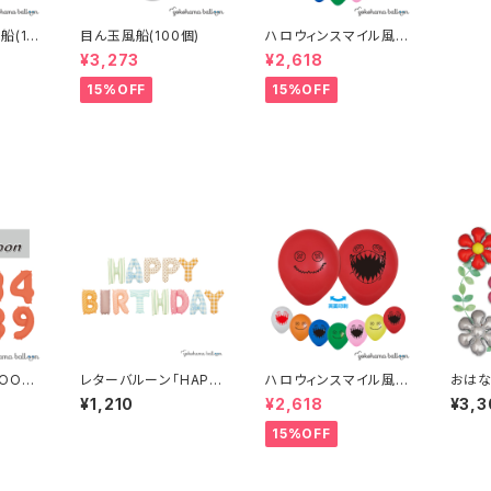
船(10
目ん玉風船(100個)
ハロウィンスマイル風船
(100個)
¥3,273
¥2,618
15%OFF
15%OFF
LOON
レターバルーン「HAPP
ハロウィンスマイル風船
おはな
GE 個
Y BIRTHDAY」
(100個)
枚)
¥1,210
¥2,618
¥3,3
15%OFF