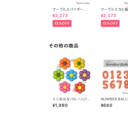
マーブルスパイダー風
マーブルスカル風
船(100個)
0個)
¥3,273
¥3,273
15%OFF
15%OFF
その他の商品
ミニおはなバルーン(10
NUMBER BAL
枚)
NEON ORAN
¥1,980
¥660
包装