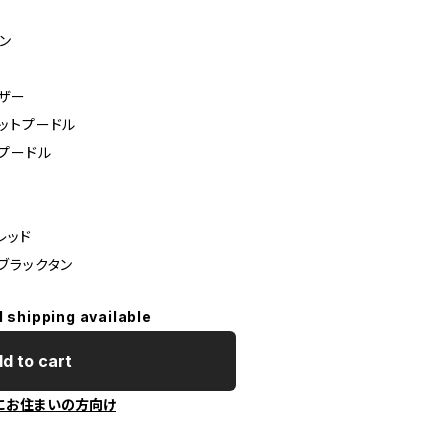
ー
デン
ウザー
リコットプードル
ムプードル
ル
スレッド
スブラックタン
l shipping available
d to cart
にお住まいの方向け