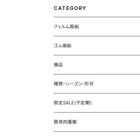
CATEGORY
フィルム風船
大きな風船
ゴム風船
組立3Dバルーン
プリント有り
備品
文字数字バルーン
プリント無し
スティック
種類・シーズン・形状
おはなバルーン
セット・キット商品
ポンプ
おえかき
限定SALE(不定期)
ODDバルーン
備品
クリップ
どうぶつ
フィルム風船
簡易防護服