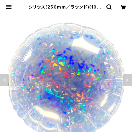
シリウス(250mm／ラウンド)(10枚)
※逆止弁無し | オリジナルバルー
ンの横浜風船ECショップ