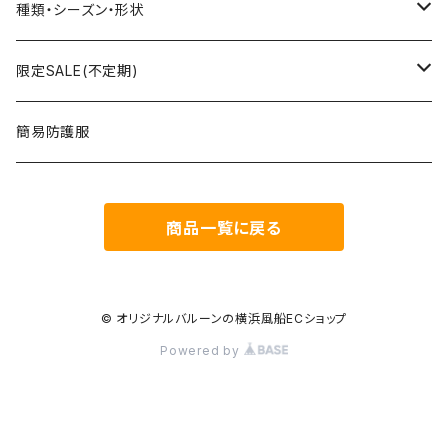
文字数字バルーン
プリント無し
スティック
種類・シーズン・形状
おはなバルーン
セット・キット商品
ポンプ
おえかき
限定SALE(不定期)
ODDバルーン
備品
クリップ
どうぶつ
フィルム風船
簡易防護服
ミニバルーン
スタンド
のりもの
ゴム風船
商品一覧に戻る
キャンバスバルーン
その他
くだもの
備品
ポラリス(Polaris Film Balloon)
お正月
© オリジナルバルーンの横浜風船ECショップ
Powered by
シリウス(Sirius Film Balloon)
誕生日
和紙風船
バレンタイン