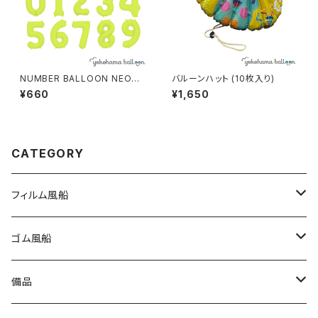
NUMBER BALLOON NEON
バルーンハット (10枚入り)
YELLOW 個包装
¥660
¥1,650
CATEGORY
フィルム風船
大きな風船
ゴム風船
組立3Dバルーン
プリント有り
備品