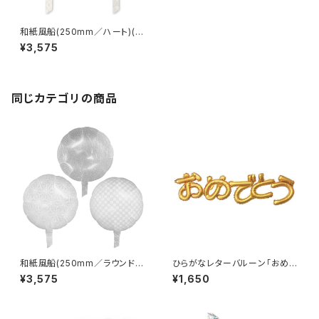
和紙風船(250mm／ハート)(10
枚)
¥3,575
同じカテゴリの商品
和紙風船(250mm／ラウンド)(1
ひらがなレターバルーン｢おめで
0枚)
とう｣
¥3,575
¥1,650