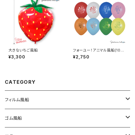
大きないちご風船
フォーユー！アニマル風船(100
個)
¥3,300
¥2,750
CATEGORY
フィルム風船
大きな風船
ゴム風船