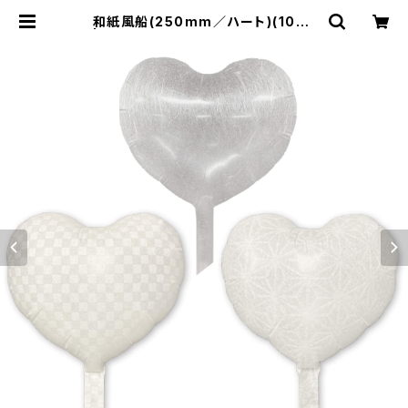
和紙風船(250mm／ハート)(10枚)
| オリジナルバルーンの横浜風船EC
ショップ