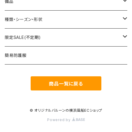
組立3Dバルーン
プリント有り
備品
文字数字バルーン
プリント無し
スティック
種類・シーズン・形状
おはなバルーン
セット・キット商品
ポンプ
おえかき
限定SALE(不定期)
ODDバルーン
備品
クリップ
どうぶつ
フィルム風船
簡易防護服
ミニバルーン
スタンド
のりもの
ゴム風船
商品一覧に戻る
キャンバスバルーン
その他
くだもの
備品
ポラリス(Polaris Film Balloon)
お正月
© オリジナルバルーンの横浜風船ECショップ
Powered by
シリウス(Sirius Film Balloon)
誕生日