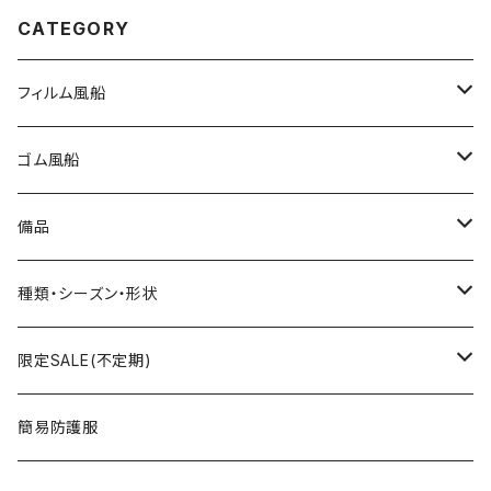
CATEGORY
フィルム風船
大きな風船
ゴム風船
組立3Dバルーン
プリント有り
備品
文字数字バルーン
プリント無し
スティック
種類・シーズン・形状
おはなバルーン
セット・キット商品
ポンプ
おえかき
限定SALE(不定期)
ODDバルーン
備品
クリップ
どうぶつ
フィルム風船
簡易防護服