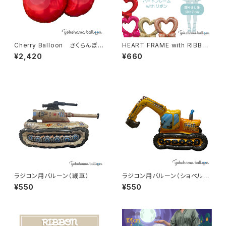
Cherry Balloon さくらんぼ
HEART FRAME with RIBBO
風船（10個入）
N ハート&リボンフレームバル
¥2,420
¥660
ーン
ラジコン用バルーン（戦車）
ラジコン用バルーン（ショベルカ
ー）
¥550
¥550