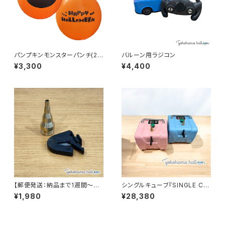
パンプキンモンスターパンチ(20
バルーン用ラジコン
個)
¥3,300
¥4,400
【郵便発送：納品まで1週間～必
シングルキューブ『SINGLE CU
要です】シングルキューブ『SING
BE』
¥1,980
¥28,380
LE CUBE』用エアノズル・バルー
ンカッターセット