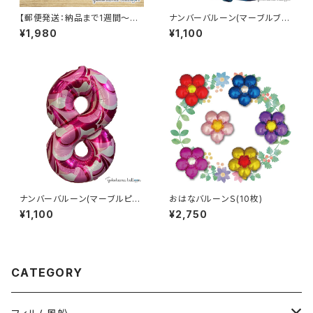
【郵便発送：納品まで1週間～必
ナンバーバルーン(マーブルブル
要です】シングルキューブ『SING
ー)
¥1,980
¥1,100
LE CUBE』用エアノズル・バルー
ンカッターセット
ナンバーバルーン(マーブルピン
おはなバルーンＳ(10枚)
ク)
¥1,100
¥2,750
CATEGORY