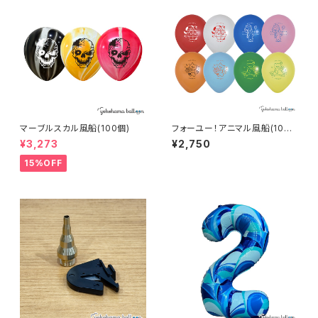
マーブルスカル風船(100個)
フォーユー！アニマル風船(100
個)
¥3,273
¥2,750
15%OFF