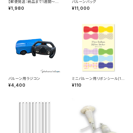
【郵便発送：納品まで1週間～必
バルーンバッグ
要です】シングルキューブ『SING
¥1,980
¥11,000
LE CUBE』用エアノズル・バルー
ンカッターセット
バルーン用ラジコン
ミニバルーン用リボンシール(10
枚付)
¥4,400
¥110