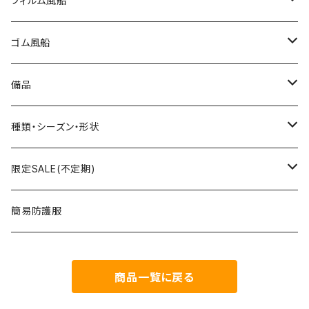
フィルム風船
大きな風船
ゴム風船
組立3Dバルーン
プリント有り
備品
文字数字バルーン
プリント無し
スティック
種類・シーズン・形状
おはなバルーン
セット・キット商品
ポンプ
おえかき
限定SALE(不定期)
ODDバルーン
備品
クリップ
どうぶつ
フィルム風船
簡易防護服
ミニバルーン
スタンド
のりもの
ゴム風船
商品一覧に戻る
キャンバスバルーン
その他
くだもの
備品