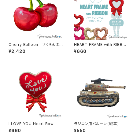
Cherry Balloon さくらんぼ
HEART FRAME with RIBBO
風船（10個入）
N ハート&リボンフレームバル
¥2,420
¥660
ーン
I LOVE YOU Heart Bow
ラジコン用バルーン（戦車）
¥660
¥550