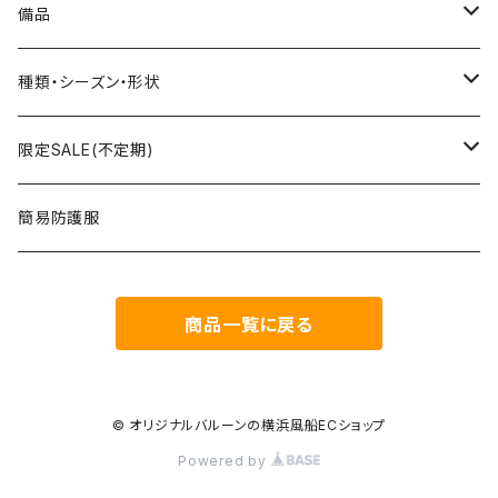
組立3Dバルーン
プリント有り
備品
文字数字バルーン
プリント無し
スティック
種類・シーズン・形状
おはなバルーン
セット・キット商品
ポンプ
おえかき
限定SALE(不定期)
ODDバルーン
備品
クリップ
どうぶつ
フィルム風船
簡易防護服
ミニバルーン
スタンド
のりもの
ゴム風船
商品一覧に戻る
キャンバスバルーン
その他
くだもの
備品
ポラリス(Polaris Film Balloon)
お正月
© オリジナルバルーンの横浜風船ECショップ
Powered by
シリウス(Sirius Film Balloon)
バレンタイン