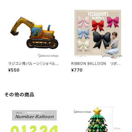
ラジコン用バルーン（ショベルカ
RIBBON BALLOON リボン
ー）
バルーン
¥550
¥770
その他の商品