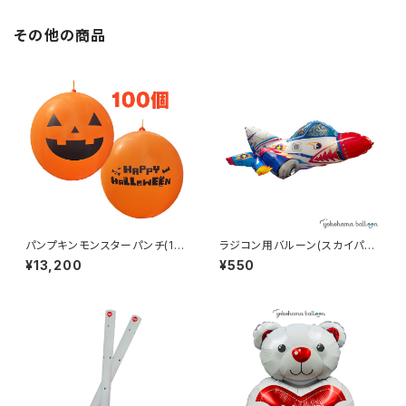
その他の商品
パンプキンモンスターパンチ(10
ラジコン用バルーン(スカイパイ
0個)
ロット)
¥13,200
¥550