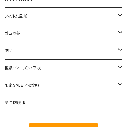
フィルム風船
大きな風船
ゴム風船
組立3Dバルーン
プリント有り
備品
文字数字バルーン
プリント無し
スティック
種類・シーズン・形状
おはなバルーン
セット・キット商品
ポンプ
おえかき
限定SALE(不定期)
ODDバルーン
備品
クリップ
どうぶつ
フィルム風船
簡易防護服
ミニバルーン
スタンド
のりもの
ゴム風船