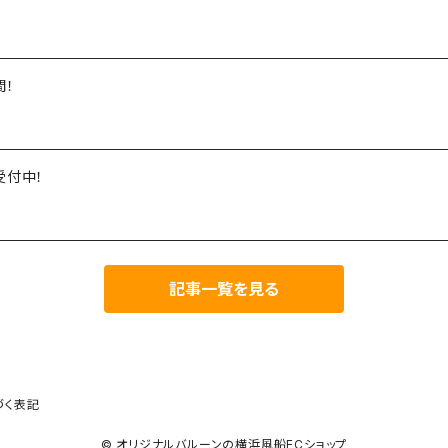
間！
受付中！
記事一覧を見る
づく表記
© オリジナルバルーンの横浜風船ECショップ